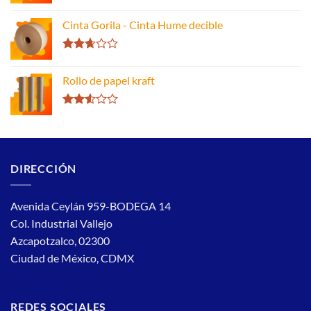
Valorado
con
4.00
Cinta Gorila - Cinta Hume decible
de 5
Valorado
con
Rollo de papel kraft
2.66
de 5
Valorado
con
2.51
de 5
DIRECCIÓN
Avenida Ceylán 959-BODEGA 14
Col. Industrial Vallejo
Azcapotzalco, 02300
Ciudad de México, CDMX
REDES SOCIALES