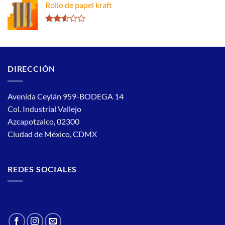
Rollo de papel kraft
2.66
de 5
Valorado
con
2.51
de 5
DIRECCIÓN
Avenida Ceylán 959-BODEGA 14
Col. Industrial Vallejo
Azcapotzalco, 02300
Ciudad de México, CDMX
REDES SOCIALES