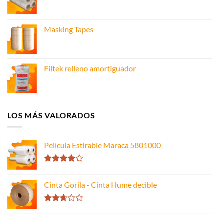
Masking Tapes
Filtek relleno amortiguador
LOS MÁS VALORADOS
Película Estirable Maraca 5801000
Valorado
con
4.00
Cinta Gorila - Cinta Hume decible
de 5
Valorado
con