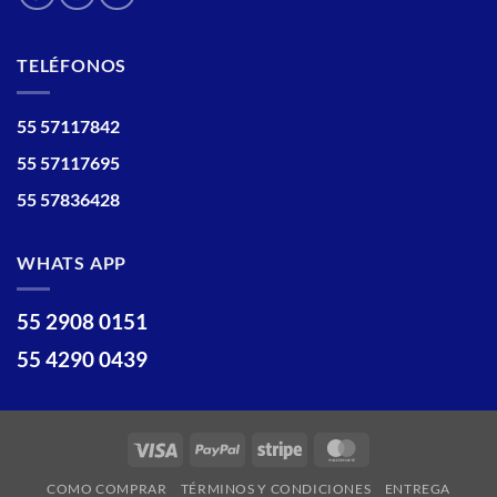
TELÉFONOS
55 57117842
55 57117695
55 57836428
WHATS APP
55 2908 0151
55 4290 0439
Visa
PayPal
Stripe
MasterCard
COMO COMPRAR
TÉRMINOS Y CONDICIONES
ENTREGA