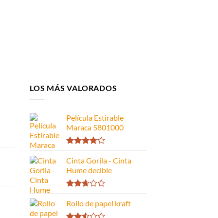
LOS MÁS VALORADOS
Película Estirable
Maraca 5801000
Valorado
con
Cinta Gorila - Cinta
4.00
de 5
Hume decible
Valorado
con
Rollo de papel kraft
2.66