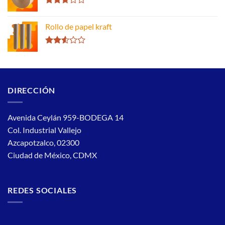
Valorado
con
Rollo de papel kraft
2.66
de 5
Valorado
con
2.51
de 5
DIRECCIÓN
Avenida Ceylán 959-BODEGA 14
Col. Industrial Vallejo
Azcapotzalco, 02300
Ciudad de México, CDMX
REDES SOCIALES