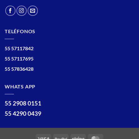
TELÉFONOS
55 57117842
55 57117695
55 57836428
WHATS APP
55 2908 0151
55 4290 0439
Visa
PayPal
Stripe
MasterCard