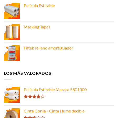
Película Estirable
Masking Tapes
Filtek relleno amortiguador
LOS MÁS VALORADOS
Película Estirable Maraca 5801000
Valorado
con
4.00
Cinta Gorila - Cinta Hume decible
de 5