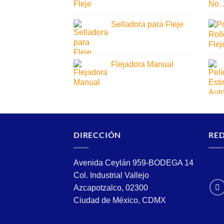
Selladora para Fleje
Flejadora Manual
DIRECCIÓN
RED
Avenida Ceylán 959-BODEGA 14
Col. Industrial Vallejo
Azcapotzalco, 02300
Ciudad de México, CDMX