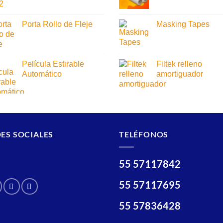
Porta Rollo de Fleje
Masking Tapes
Película Estirable
Filtek relleno
Automático
amortiguador
ES SOCIALES
TELÉFONOS
55 57117842
55 57117695
55 57836428