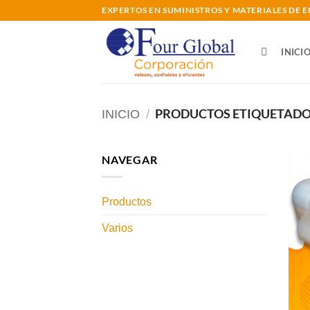
Saltar
EXPERTOS EN SUMINISTROS Y MATERIALES DE
al
contenido
INICI
PRODUCTOS ETIQUETADOS
INICIO
/
NAVEGAR
Productos
Varios