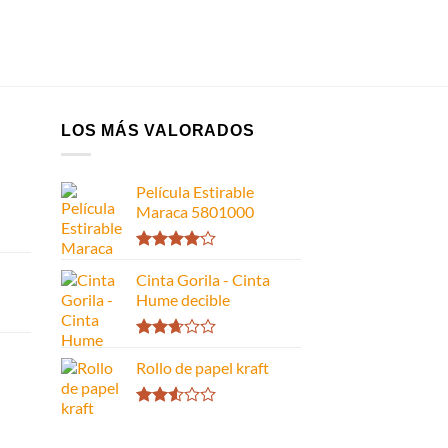
LOS MÁS VALORADOS
Película Estirable
Maraca 5801000
Valorado
con
Cinta Gorila - Cinta
4.00
de 5
Hume decible
Valorado
con
Rollo de papel kraft
2.66
de 5
Valorado
con