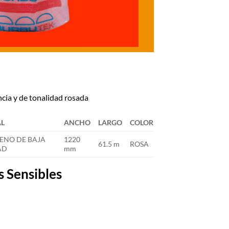
ncia y de tonalidad rosada
AL
ANCHO
LARGO
COLOR
LENO DE BAJA
1220
61.5 m
ROSA
AD
mm
s Sensibles