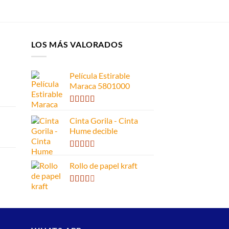
LOS MÁS VALORADOS
Película Estirable
Maraca 5801000
Valorado
con
4.00
Cinta Gorila - Cinta
de 5
Hume decible
Valorado
con
Rollo de papel kraft
2.66
de 5
Valorado
con
2.52
de 5