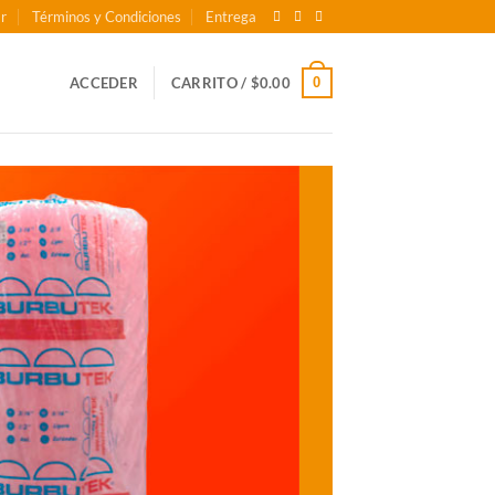
r
Términos y Condiciones
Entrega
0
ACCEDER
CARRITO /
$
0.00