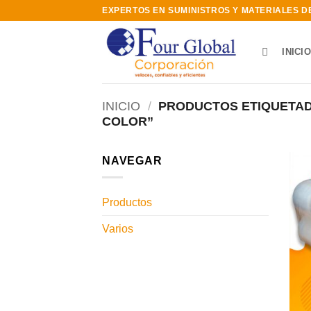
Saltar
EXPERTOS EN SUMINISTROS Y MATERIALES 
al
contenido
INICIO
INICIO
/
PRODUCTOS ETIQUETAD
COLOR”
NAVEGAR
Productos
Varios