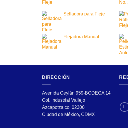
Selladora para Fleje
Flejadora Manual
DIRECCIÓN
RE
Avenida Ceylán 959-BODEGA 14
Col. Industrial Vallejo
Azcapotzalco, 02300
Ciudad de México, CDMX