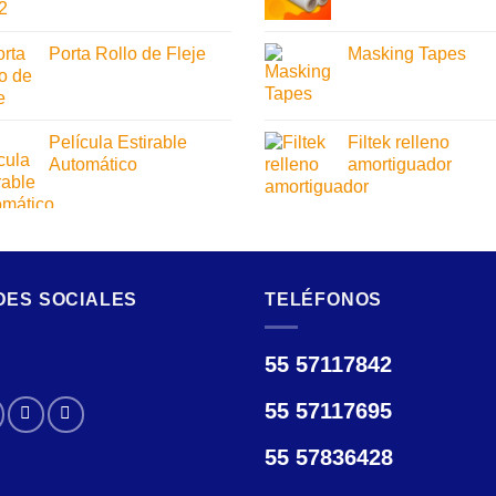
Porta Rollo de Fleje
Masking Tapes
Película Estirable
Filtek relleno
Automático
amortiguador
DES SOCIALES
TELÉFONOS
55 57117842
55 57117695
55 57836428